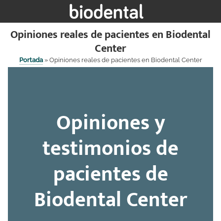
Saltar
al
contenido
Opiniones reales de pacientes en Biodental
Center
Portada
»
Opiniones reales de pacientes en Biodental Center
Opiniones y
testimonios de
pacientes de
Biodental Center