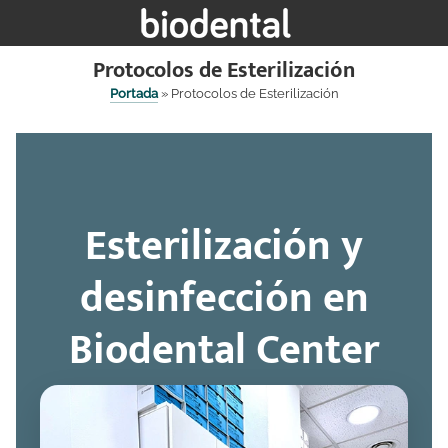
Saltar
al
contenido
Protocolos de Esterilización
Portada
»
Protocolos de Esterilización
Esterilización y
desinfección en
Biodental Center